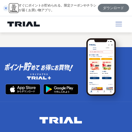
跳
すぐにポイントが貯められる。限定クーポンやチラシ
ダウンロード
至
が届くお買い物アプリ。
内
容