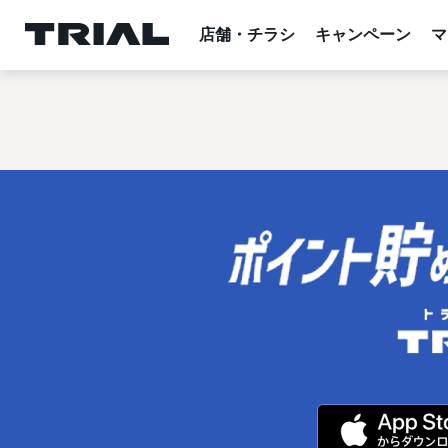
跳
至
店舗・チラシ
キャンペーン
マ
内
容