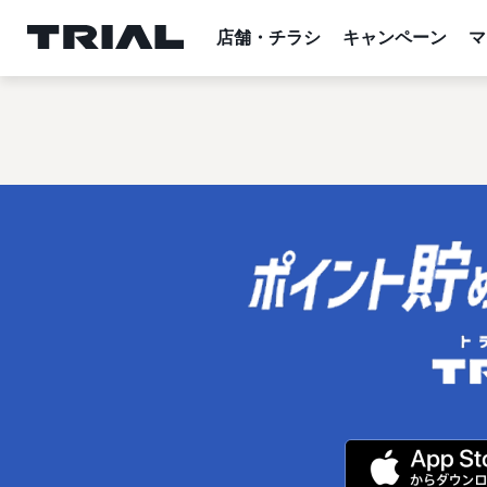
跳
至
店舗・チラシ
キャンペーン
マ
内
容