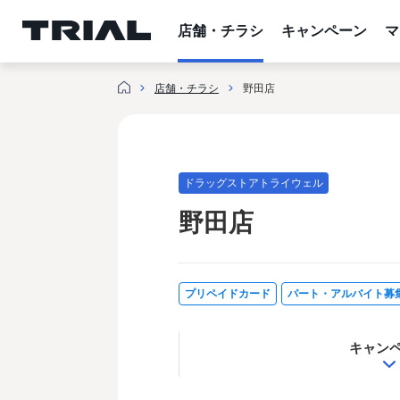
跳
至
店舗・チラシ
キャンペーン
マ
内
容
店舗・チラシ
野田店
ドラッグストアトライウェル
野田店
プリペイドカード
パート・アルバイト募
キャン