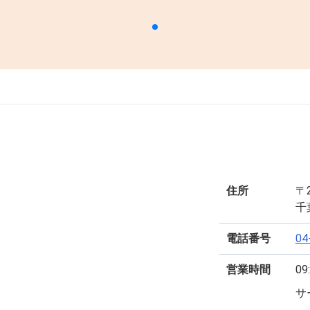
住所
〒2
千
電話番号
04
営業時間
09
サ