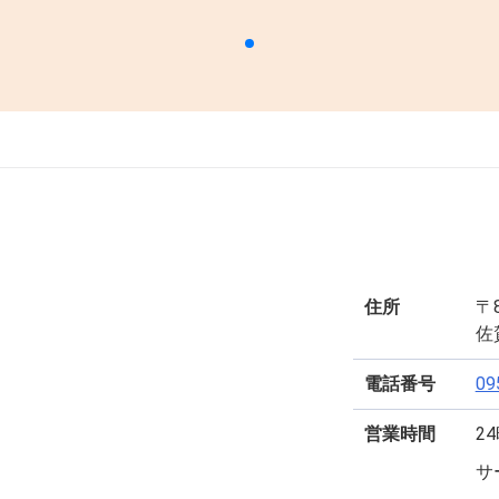
住所
〒8
佐
電話番号
09
営業時間
2
サ