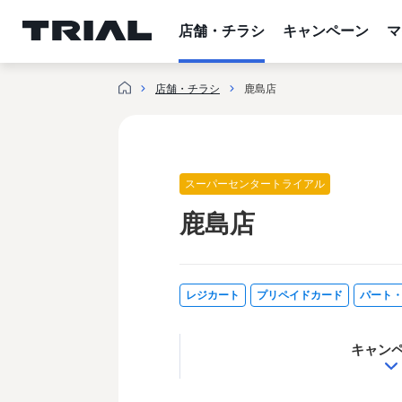
跳
至
店舗・チラシ
キャンペーン
マ
内
容
店舗・チラシ
鹿島店
スーパーセンタートライアル
鹿島店
レジカート
プリペイドカード
パート
キャン