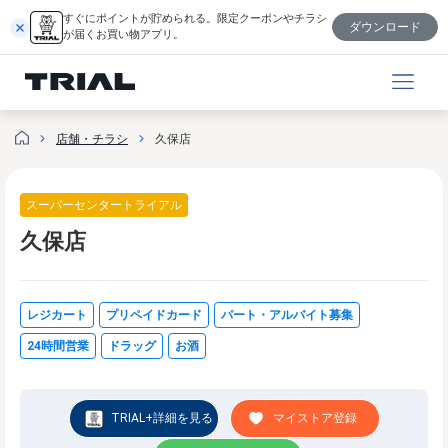
跳
すぐにポイントが貯められる。限定クーポンやチラシ
ダウンロード
至
が届くお買い物アプリ。
内
容
店舗・チラシ
久保店
スーパーセンタートライアル
久保店
レジカート
プリペイドカード
パート・アルバイト募集
24時間営業
ドラッグ
お酒
TRIAL+詳細を見る
マイストア登録