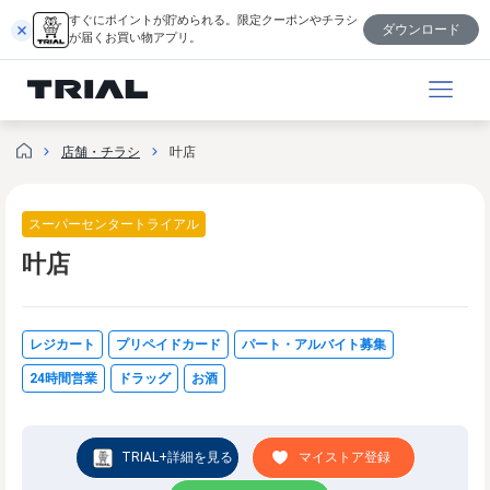
跳
すぐにポイントが貯められる。限定クーポンやチラシ
ダウンロード
至
が届くお買い物アプリ。
内
容
店舗・チラシ
叶店
スーパーセンタートライアル
叶店
レジカート
プリペイドカード
パート・アルバイト募集
24時間営業
ドラッグ
お酒
TRIAL+詳細を見る
マイストア登録