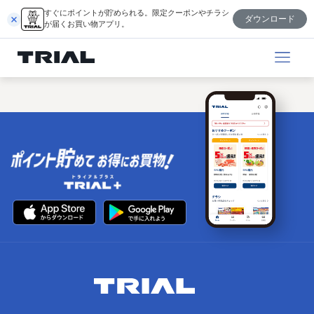
跳
すぐにポイントが貯められる。限定クーポンやチラシ
ダウンロード
至
が届くお買い物アプリ。
内
容