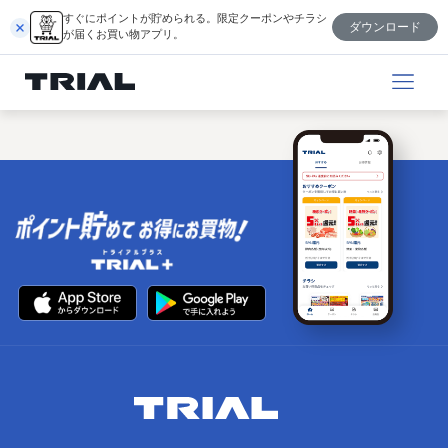
跳
すぐにポイントが貯められる。限定クーポンやチラシ
ダウンロード
至
が届くお買い物アプリ。
内
容