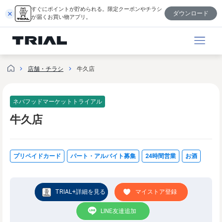
跳
すぐにポイントが貯められる。限定クーポンやチラシ
ダウンロード
至
が届くお買い物アプリ。
内
容
店舗・チラシ
牛久店
ネバフッドマーケットトライアル
牛久店
プリペイドカード
パート・アルバイト募集
24時間営業
お酒
TRIAL+詳細を見る
マイストア登録
LINE友達追加