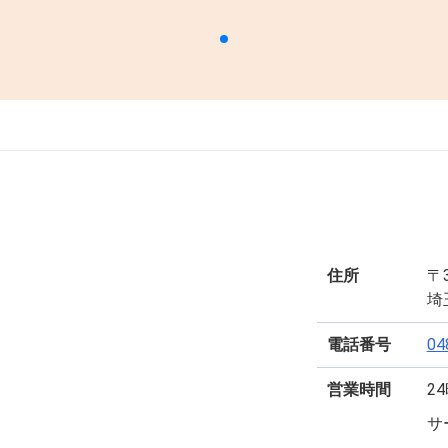
住所
〒3
埼
電話番号
04
営業時間
2
サ