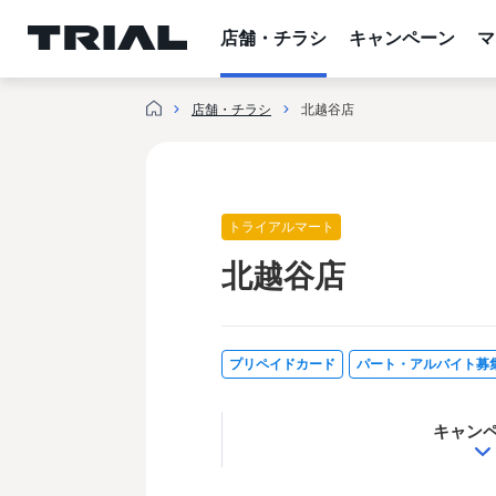
跳
至
店舗・チラシ
キャンペーン
マ
内
容
店舗・チラシ
北越谷店
トライアルマート
北越谷店
プリペイドカード
パート・アルバイト募
キャン