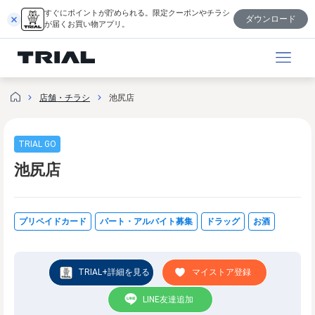
跳
すぐにポイントが貯められる。限定クーポンやチラシ
ダウンロード
至
が届くお買い物アプリ。
内
容
店舗・チラシ
池尻店
TRIAL GO
池尻店
プリペイドカード
パート・アルバイト募集
ドラッグ
お酒
TRIAL+詳細を見る
マイストア登録
LINE友達追加