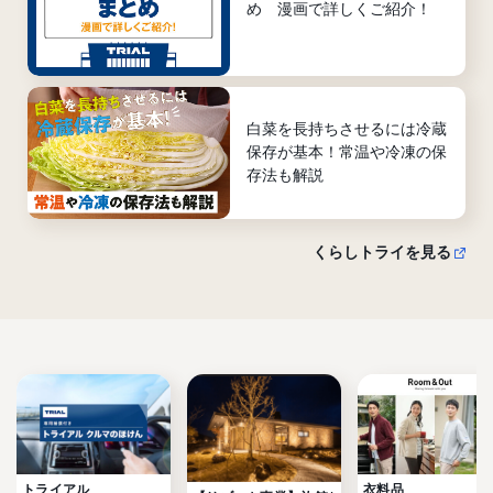
め 漫画で詳しくご紹介！
白菜を長持ちさせるには冷蔵
保存が基本！常温や冷凍の保
存法も解説
くらしトライを見る
トライアル

衣料品
