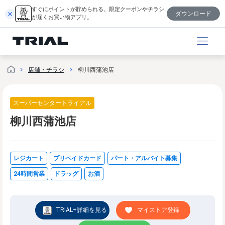
跳
すぐにポイントが貯められる。限定クーポンやチラシ
ダウンロード
至
が届くお買い物アプリ。
内
容
店舗・チラシ
柳川西蒲池店
スーパーセンタートライアル
柳川西蒲池店
レジカート
プリペイドカード
パート・アルバイト募集
24時間営業
ドラッグ
お酒
TRIAL+詳細を見る
マイストア登録