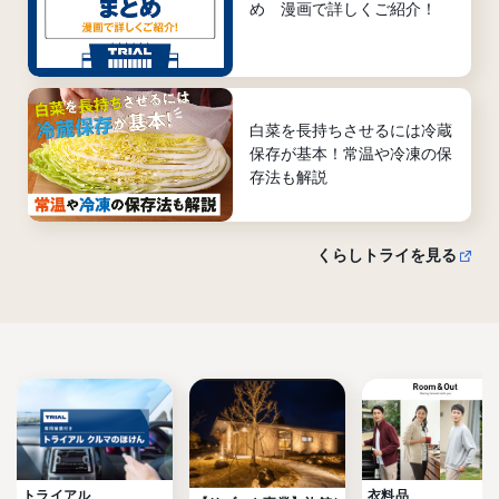
め 漫画で詳しくご紹介！
白菜を長持ちさせるには冷蔵
保存が基本！常温や冷凍の保
存法も解説
くらしトライを見る
トライアル

衣料品
