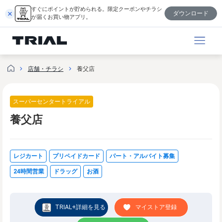
跳
すぐにポイントが貯められる。限定クーポンやチラシ
ダウンロード
至
が届くお買い物アプリ。
内
容
店舗・チラシ
養父店
スーパーセンタートライアル
養父店
レジカート
プリペイドカード
パート・アルバイト募集
24時間営業
ドラッグ
お酒
TRIAL+詳細を見る
マイストア登録