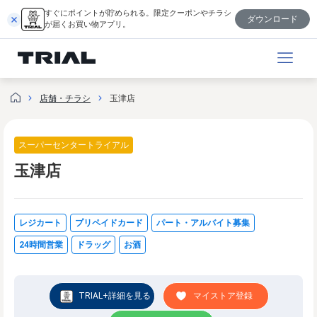
跳
すぐにポイントが貯められる。限定クーポンやチラシ
ダウンロード
至
が届くお買い物アプリ。
内
容
店舗・チラシ
玉津店
スーパーセンタートライアル
玉津店
レジカート
プリペイドカード
パート・アルバイト募集
24時間営業
ドラッグ
お酒
TRIAL+詳細を見る
マイストア登録