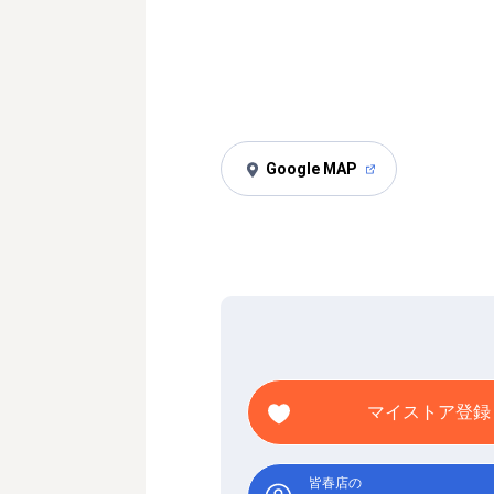
Google MAP
マイストア登録
皆春店の