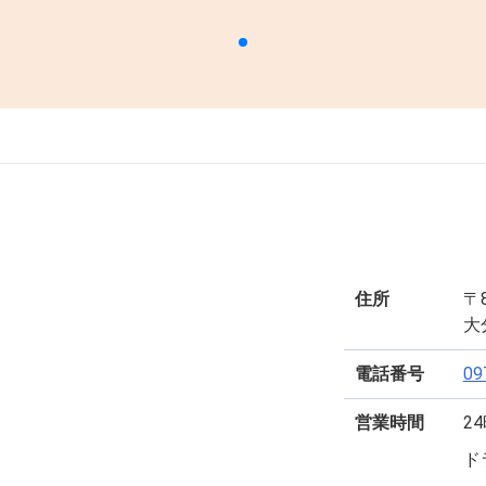
住所
〒8
大
電話番号
09
営業時間
2
ド