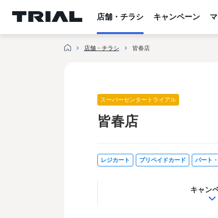
跳
至
店舗・チラシ
キャンペーン
マ
内
容
店舗・チラシ
皆春店
スーパーセンタートライアル
皆春店
レジカート
プリペイドカード
パート
キャン