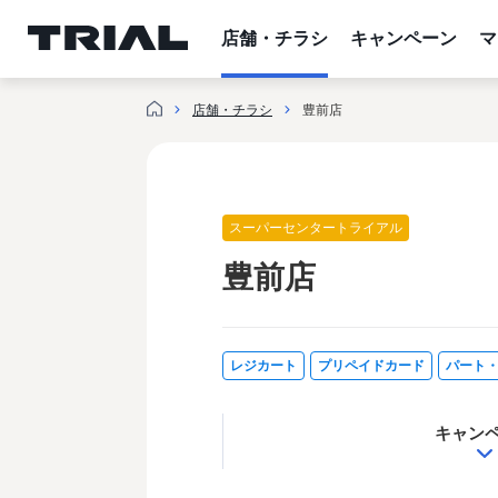
跳
至
店舗・チラシ
キャンペーン
マ
内
容
店舗・チラシ
豊前店
スーパーセンタートライアル
豊前店
レジカート
プリペイドカード
パート
キャン